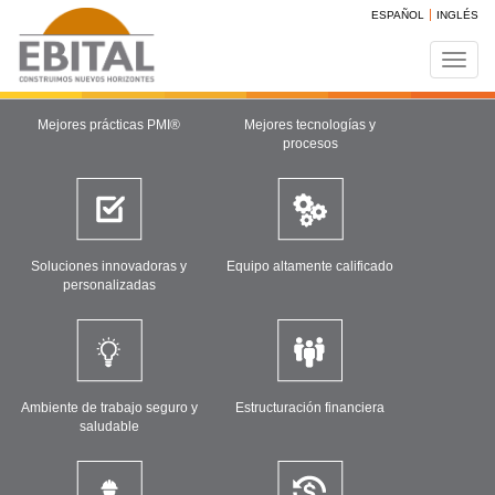
ESPAÑOL
INGLÉS
Toggl
navig
BENEFICIOS
Mejores prácticas PMI®
Mejores tecnologías y
procesos
Soluciones innovadoras y
Equipo altamente calificado
personalizadas
Ambiente de trabajo seguro y
Estructuración financiera
saludable