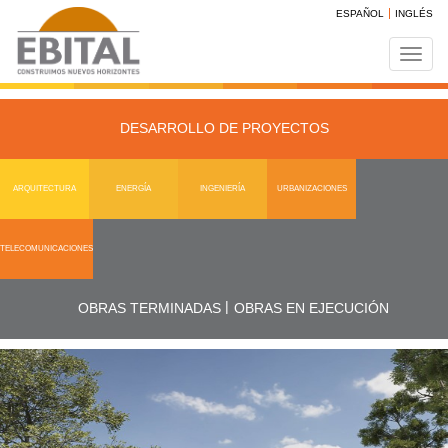
ESPAÑOL
INGLÉS
Toggl
navig
DESARROLLO DE PROYECTOS
ARQUITECTURA
ENERGÍA
INGENIERÍA
URBANIZACIONES
TELECOMUNICACIONES
|
OBRAS TERMINADAS
OBRAS EN EJECUCIÓN