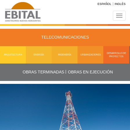
ESPAÑOL
INGLÉS
Toggl
navig
TELECOMUNICACIONES
DESARROLLO DE
ARQUITECTURA
ENERGÍA
INGENIERÍA
URBANIZACIONES
PROYECTOS
|
OBRAS TERMINADAS
OBRAS EN EJECUCIÓN