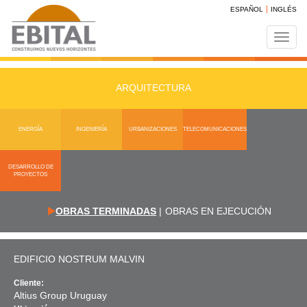
ESPAÑOL
INGLÉS
Toggl
navig
ARQUITECTURA
ENERGÍA
INGENIERÍA
URBANIZACIONES
TELECOMUNICACIONES
DESARROLLO DE
PROYECTOS
OBRAS TERMINADAS
|
OBRAS EN EJECUCIÓN
EDIFICIO NOSTRUM MALVIN
Cliente:
Altius Group Uruguay