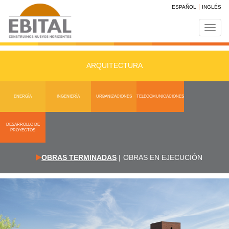
ESPAÑOL
INGLÉS
Toggl
navig
ARQUITECTURA
ENERGÍA
INGENIERÍA
URBANIZACIONES
TELECOMUNICACIONES
DESARROLLO DE
PROYECTOS
OBRAS TERMINADAS
|
OBRAS EN EJECUCIÓN