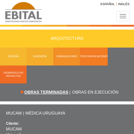
ESPAÑOL
INGLÉS
Toggl
navig
ARQUITECTURA
ENERGÍA
INGENIERÍA
URBANIZACIONES
TELECOMUNICACIONES
DESARROLLO DE
PROYECTOS
OBRAS TERMINADAS
|
OBRAS EN EJECUCIÓN
MUCAM | MÉDICA URUGUAYA
Cliente:
MUCAM