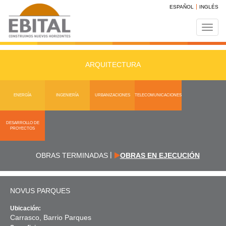
ESPAÑOL
INGLÉS
Toggl
navig
ARQUITECTURA
ENERGÍA
INGENIERÍA
URBANIZACIONES
TELECOMUNICACIONES
DESARROLLO DE
PROYECTOS
|
OBRAS TERMINADAS
OBRAS EN EJECUCIÓN
NOVUS PARQUES
Ubicación:
Carrasco, Barrio Parques