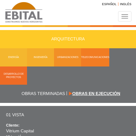
ESPAÑOL
INGLÉS
Toggl
navig
ARQUITECTURA
ENERGÍA
INGENIERÍA
URBANIZACIONES
TELECOMUNICACIONES
DESARROLLO DE
PROYECTOS
|
OBRAS TERMINADAS
OBRAS EN EJECUCIÓN
01 VISTA
Cliente:
Vitrium Capital