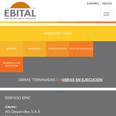
ESPAÑOL
INGLÉS
Toggl
navig
ARQUITECTURA
ENERGÍA
INGENIERÍA
URBANIZACIONES
TELECOMUNICACIONES
DESARROLLO DE
PROYECTOS
|
OBRAS TERMINADAS
OBRAS EN EJECUCIÓN
EDIFICIO EPIC
Cliente:
AG Desarrollos S.A.S