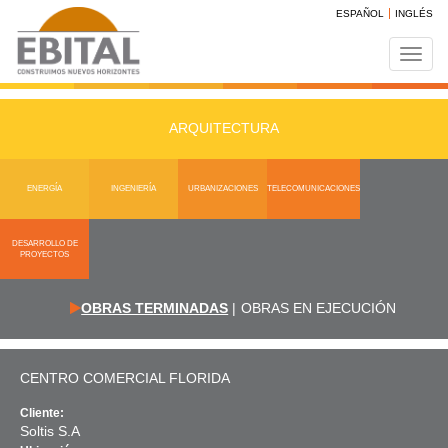
ESPAÑOL
INGLÉS
Toggl
navig
ARQUITECTURA
ENERGÍA
INGENIERÍA
URBANIZACIONES
TELECOMUNICACIONES
DESARROLLO DE
PROYECTOS
OBRAS TERMINADAS
|
OBRAS EN EJECUCIÓN
CENTRO COMERCIAL FLORIDA
Cliente:
Soltis S.A